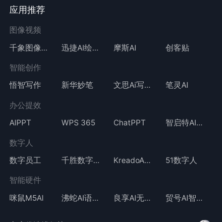
应用推荐
图像视频
千象图像视频
迅捷AI绘画
摩斯AI
创客贴
智能创作
悟智写作
新华妙笔
文思Ai写作
笔灵AI
办公提效
AIPPT
WPS 365
ChatPPT
智启特AI学术助手
数字人
数字员工
千胜数字人
KreadoAI数字人
51数字人
智能硬件
咪鼠M5AI
沸蛇AI语音鼠标
良享AI无线鼠标
贸号AI智能鼠标