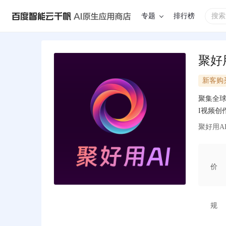
专题
排行榜
聚好
新客购
聚集全球
I视频创
聚好用A
价
规