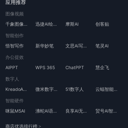
应用推荐
图像视频
千象图像视频
迅捷AI绘画
摩斯AI
创客贴
智能创作
悟智写作
新华妙笔
文思Ai写作
笔灵AI
办公提效
AIPPT
WPS 365
ChatPPT
慧企飞
数字人
KreadoAI数字人
微米数字人
51数字人
云蝠智能数字人
智能硬件
咪鼠M5AI
沸蛇AI语音鼠标
良享AI无线鼠标
贸号AI智能鼠标
商店优选排行榜 >