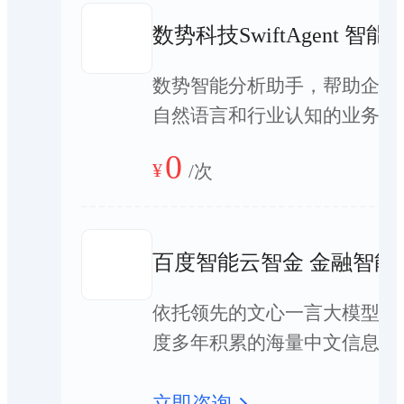
金理财师等金融机构从
数势科技SwiftAgent 智
业人员提升工作效率，
数势智能分析助手，帮助企业
拓展服务范畴。
自然语言和行业认知的业务数
析，开启企业数字化经营分析
0
¥
/
次
百度智能云智金 金融智能
依托领先的文心一言大模型与
度多年积累的海量中文信息和
据的检索处理能力构建的金融
能体矩阵。帮助金融机构、金
立即咨询