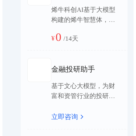
据。是辅助一线投顾人
烯牛科创AI基于大模型
员提升服务能力的专业
构建的烯牛智慧体，打
AI Agent。
造了烯牛全新的科创金
0
¥
/
14天
融问答助手，将大模型
的语言能力与我们的实
时科创金融数据进行了
金融投研助手
结合，在科创金融细分
领域，可以达到更好的
基于文心大模型，为财
问答效果。
富和资管行业的投研、
投顾业务场景提供智能
化辅助软件系统；旨在
立即咨询
帮助买（卖）方研究
员、证券投资顾问、基