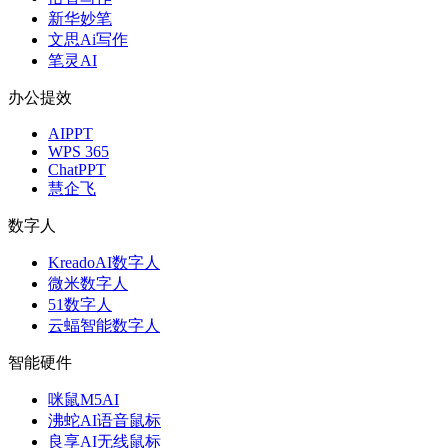
新华妙笔
文思Ai写作
笔灵AI
办公提效
AIPPT
WPS 365
ChatPPT
慧企飞
数字人
KreadoAI数字人
微米数字人
51数字人
云蝠智能数字人
智能硬件
咪鼠M5AI
沸蛇AI语音鼠标
良享AI无线鼠标