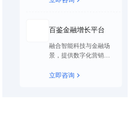
从业者和专业投资者，在信贷
投资、监管等业务活动中提升
务效果，降低边际成本。
百鉴金融增长平台
融合智能科技与金融场
景，提供数字化营销解
决方案。通过精细化营
销与差异化运营，应用
立即咨询
智能工具于信用卡、信
贷、财富、保险、APP运
营等领域，助力金融机
构双增用户数和资产。