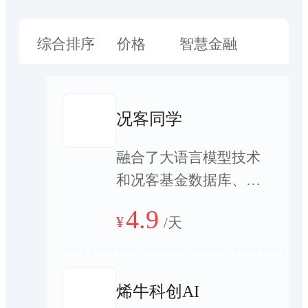
综合排序
价格
智慧金融
况客同学
融合了大语言模型技术
和况客基金数据库、投
研工具模块的智能体。
4.9
¥
/
天
可以像专业投顾人员一
样智能识别用户问题，
合理调用必要的分析工
烯牛科创AI
具、链接最新市场数