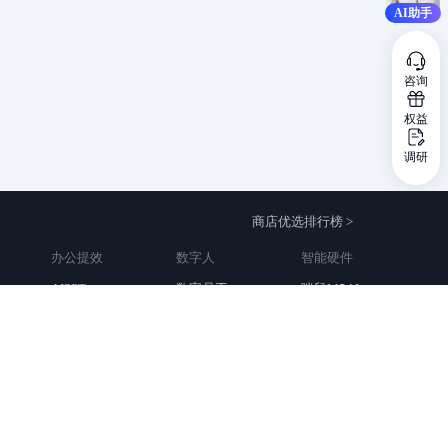
AI助手
咨询
权益
调研
商店优选排行榜 >
办公提效
数字人
智能硬件
AIPPT
数字员工
咪鼠M5AI
WPS 365
千胜数字人
沸蛇AI语音鼠标
ChatPPT
KreadoAI数字人
良享AI无线鼠标
智启特AI学术助手
51数字人
贸号AI智能鼠标