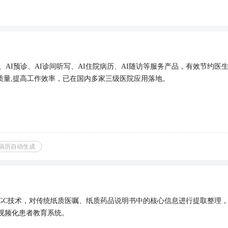
、AI预诊、AI诊间听写、AI住院病历、AI随访等服务产品，有效节约医生
质量,提高工作效率，已在国内多家三级医院应用落地。
司
I病历自动生成
IGC技术，对传统纸质医嘱、纸质药品说明书中的核心信息进行提取整理
视频化患者教育系统。