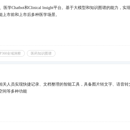
息库、医学Chatbot和Clinical lnsight平台。基于大模型和知识图谱的能力
能上市前和上市后多种医学场景。
司
P360全域洞察
医药知识图谱
相关人员实现快捷记录、文档整理的智能工具，具备图片转文字、语音转
空间等多种功能