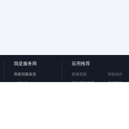
我是服务商
应用推荐
商家招募政策
图像视频
智能创作
千象图像视频
悟智写作
申请入驻
迅捷AI绘画
新华妙笔
卖家操作台
摩斯AI
文思Ai写作
创客贴
笔灵AI