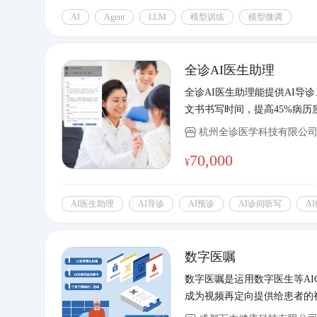
AI
Agent
LLM
模型训练
模型微调
全诊AI医生助理
全诊AI医生助理能提供AI导诊
文书书写时间，提高45%病历
杭州全诊医学科技有限公
70,000
¥
AI医生助理
AI导诊
AI预诊
AI诊间听写
A
数字医嘱
数字医嘱是运用数字医生等A
成为视频再定向提供给患者的